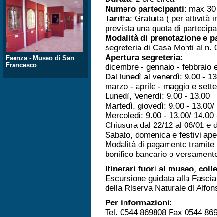
Numero partecipanti
: max 30
Tariffa
: Gratuita ( per attività 
prevista una quota di partecip
Modalità di prenotazione e 
segreteria di Casa Monti al n.
Apertura segreteria
:
Faenza - Museo di San
Francesco
dicembre - gennaio - febbraio e
Dal lunedì al venerdì: 9.00 - 1
marzo - aprile - maggio e sett
Lunedì, Venerdì: 9.00 - 13.00
Martedì, giovedì: 9.00 - 13.00/
Mercoledì: 9.00 - 13.00/ 14.00 
Chiusura dal 22/12 al 06/01 e d
Sabato, domenica e festivi ape
Modalità di pagamento tramite 
bonifico bancario o versamento
Itinerari fuori al museo, colle
Escursione guidata alla Fascia
della Riserva Naturale di Alfon
Per informazioni
:
Tel. 0544 869808 Fax 0544 86