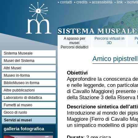
contatti
credits
accessibilità
link
iscrivi
A spasso per
Percorsi virtuali in
Pe
musei
3D
Percorsi didattici
Sistema Museale
Amico pipistrel
Musei del Sistema
Altri Musei
Obiettivi
Museo in-forma
Approfondire la conoscenza del m
BiblioMuseo in-forma
e nelle leggende, con particola
Altre pubblicazioni
di Cavallo Maggiore) presente n
della Stazione 3 della Riserva 
Laboratorio di didattica
Fumetti al museo
Descrizione sintetica dell'atti
Introduzione al mondo dei pipis
Gioco di ruolo
Maggiore (Ferro di Cavallo Magg
Servizi ai musei
un simpatico modellino di pipist
galleria fotografica
Durata
: 2 ore circa