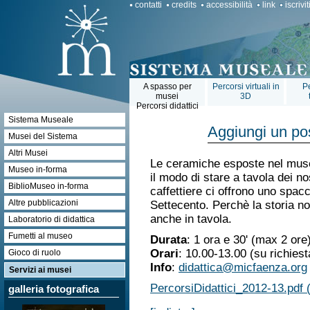
contatti
credits
accessibilità
link
iscrivi
A spasso per
Percorsi virtuali in
Pe
musei
3D
Percorsi didattici
Sistema Museale
Aggiungi un po
Musei del Sistema
Altri Musei
Le ceramiche esposte nel museo
Museo in-forma
il modo di stare a tavola dei nos
BiblioMuseo in-forma
caffettiere ci offrono uno spac
Altre pubblicazioni
Settecento. Perchè la storia no
anche in tavola.
Laboratorio di didattica
Fumetti al museo
Durata
: 1 ora e 30' (max 2 ore
Orari
: 10.00-13.00 (su richies
Gioco di ruolo
Info
:
didattica@micfaenza.org
Servizi ai musei
PercorsiDidattici_2012-13.pdf 
galleria fotografica