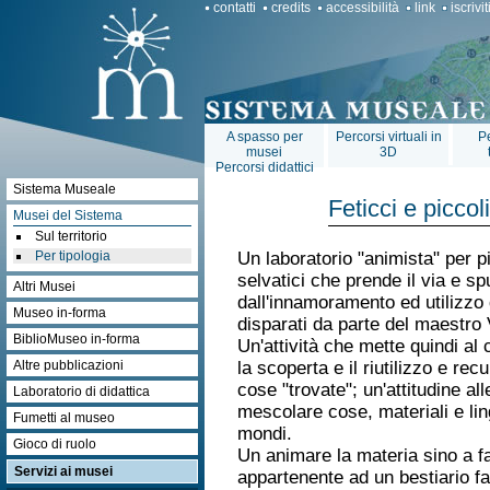
contatti
credits
accessibilità
link
iscrivi
A spasso per
Percorsi virtuali in
Pe
musei
3D
Percorsi didattici
Sistema Museale
Feticci e picco
Musei del Sistema
Sul territorio
Per tipologia
Un laboratorio "animista" per pic
selvatici che prende il via e sp
Altri Musei
dall'innamoramento ed utilizzo 
Museo in-forma
disparati da parte del maestro 
BiblioMuseo in-forma
Un'attività che mette quindi al 
Altre pubblicazioni
la scoperta e il riutilizzo e rec
cose "trovate"; un'attitudine al
Laboratorio di didattica
mescolare cose, materiali e li
Fumetti al museo
mondi.
Gioco di ruolo
Un animare la materia sino a f
Servizi ai musei
appartenente ad un bestiario fa