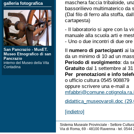
maschera faccia tribaloide, una
galleria fotografica
bassorilievo multimaterico da s
(Dal filo di ferro alla stoffa, d
cartapesta)
- Il laboratorio si apre con la v
manuale alla scuola arti e mest
- Uno o due incontri di due ore
San Pancrazio - MusET.
Il
numero di partecipanti
ai l
Museo Etnografico di san
da un minimo di 10 ad un mass
Pancrazio
Periodo di svolgimento
: da s
interno del Museo della Vita
Contadina
Gratuito
dal 1 settembre al 3
Per prenotazioni e info tele
o ufficio cultura 0545 908879
oppure scrivere una e-mail a
mfabbri@comune.cotignola.ra.i
didattica_museovaroli.doc (29
[indietro]
Sistema Museale Provinciale - Settore Cultur
Via di Roma, 69 - 48100 Ravenna - tel. 054