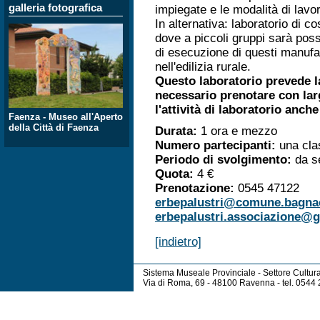
galleria fotografica
impiegate e le modalità di lavo
In alternativa: laboratorio di c
dove a piccoli gruppi sarà pos
di esecuzione di questi manufa
nell'edilizia rurale.
Questo laboratorio prevede la
necessario prenotare con larg
l'attività di laboratorio anche
Faenza - Museo all'Aperto
della Città di Faenza
Durata:
1 ora e mezzo
Numero partecipanti:
una cla
Periodo di svolgimento:
da s
Quota:
4 €
Prenotazione:
0545 47122
erbepalustri@comune.bagnaca
erbepalustri.associazione@
[indietro]
Sistema Museale Provinciale - Settore Cultur
Via di Roma, 69 - 48100 Ravenna - tel. 054