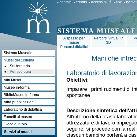
contatti
credits
accessibilità
link
iscrivi
A spasso per
Percorsi virtuali in
Pe
musei
3D
Percorsi didattici
Sistema Museale
Mani che intre
Musei del Sistema
Sul territorio
Per tipologia
Laboratorio di lavorazio
Obiettivi
:
Altri Musei
Museo in-forma
Imparare i primi rudimenti di i
spontanee
BiblioMuseo in-forma
Altre pubblicazioni
Laboratorio di didattica
Descrizione sintetica dell'atti
All'interno della "casa laborato
Fumetti al museo
attrezzature di lavoro impiegate
Gioco di ruolo
seguire, si procede con la real
Servizi ai musei
ciascun bambino porterà a casa