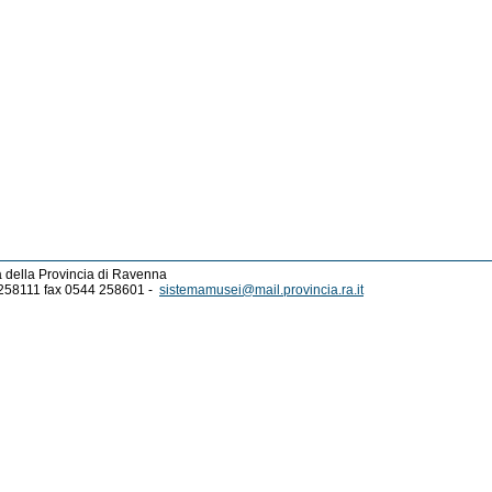
a della Provincia di Ravenna
4 258111 fax 0544 258601 -
sistemamusei@mail.provincia.ra.it