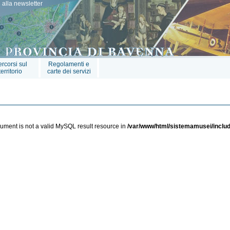
ti alla newsletter
rcorsi sul
Regolamenti e
territorio
carte dei servizi
ument is not a valid MySQL result resource in
/var/www/html/sistemamusei/includ