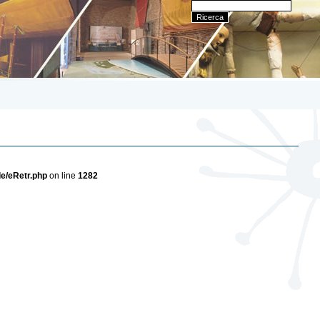
e/eRetr.php
on line
1282