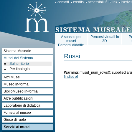
contatti
credits
accessibilità
link
iscrivi
A spasso per
Percorsi virtuali in
Pe
musei
3D
Percorsi didattici
Sistema Museale
Russi
Musei del Sistema
Sul territorio
Per tipologia
Warning
: mysql_num_rows(): supplied arg
[indietro]
Altri Musei
Museo in-forma
BiblioMuseo in-forma
Altre pubblicazioni
Laboratorio di didattica
Fumetti al museo
Gioco di ruolo
Servizi ai musei