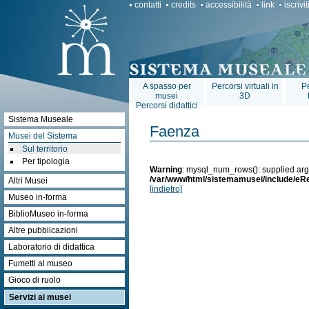
contatti
credits
accessibilità
link
iscrivi
A spasso per
Percorsi virtuali in
Pe
musei
3D
Percorsi didattici
Sistema Museale
Faenza
Musei del Sistema
Sul territorio
Per tipologia
Warning
: mysql_num_rows(): supplied argu
/var/www/html/sistemamusei/include/eRe
Altri Musei
[indietro]
Museo in-forma
BiblioMuseo in-forma
Altre pubblicazioni
Laboratorio di didattica
Fumetti al museo
Gioco di ruolo
Servizi ai musei