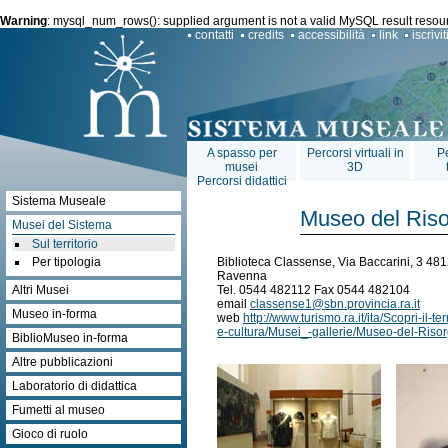
Warning
: mysql_num_rows(): supplied argument is not a valid MySQL result resou
contatti
credits
accessibilità
link
iscrivi
A spasso per
Percorsi virtuali in
Pe
musei
3D
Percorsi didattici
Sistema Museale
Museo del Ris
Musei del Sistema
Sul territorio
Per tipologia
Biblioteca Classense, Via Baccarini, 3 48
Ravenna
Altri Musei
Tel. 0544 482112 Fax 0544 482104
email
classense1@sbn.provincia.ra.it
Museo in-forma
web
http://www.turismo.ra.it/ita/Scopri-il-ter
e-cultura/Musei_-gallerie/Museo-del-Riso
BiblioMuseo in-forma
Altre pubblicazioni
Laboratorio di didattica
Fumetti al museo
Gioco di ruolo