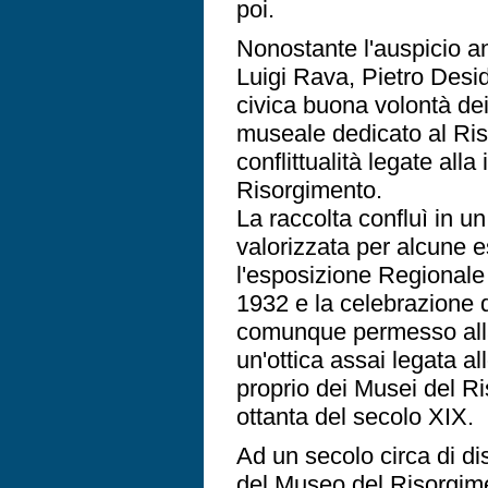
poi.
Nonostante l'auspicio anc
Luigi Rava, Pietro Deside
civica buona volontà dei 
museale dedicato al Riso
conflittualità legate all
Risorgimento.
La raccolta confluì in u
valorizzata per alcune e
l'esposizione Regionale
1932 e la celebrazione d
comunque permesso alla c
un'ottica assai legata al
proprio dei Musei del Riso
ottanta del secolo XIX.
Ad un secolo circa di di
del Museo del Risorgimen