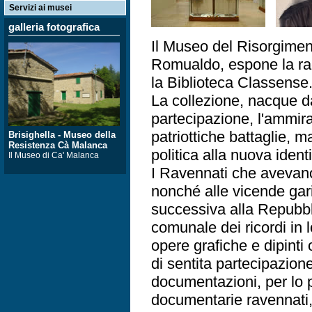
Servizi ai musei
galleria fotografica
Il Museo del Risorgiment
Romualdo, espone la rac
la Biblioteca Classense
La collezione, nacque d
partecipazione, l'ammir
patriottiche battaglie,
Brisighella - Museo della
Resistenza Cà Malanca
politica alla nuova ident
Il Museo di Ca' Malanca
I Ravennati che avevano 
nonché alle vicende garib
successiva alla Repubb
comunale dei ricordi in l
opere grafiche e dipinti
di sentita partecipazio
documentazioni, per lo p
documentarie ravennati, 