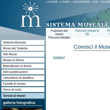
contatti
credits
accessibilità
link
iscrivi
A spasso per
Percorsi virtuali in
Pe
musei
3D
Percorsi didattici
Sistema Museale
Conosci il Mus
Musei del Sistema
Altri Musei
[indietro]
Museo in-forma
BiblioMuseo in-forma
Altre pubblicazioni
Laboratorio di didattica
Fumetti al museo
Gioco di ruolo
Servizi ai musei
galleria fotografica